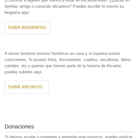
¿Conoces a alguien que merezca estar en AlicantePedia? ¿Quizás un
familiar, amigo o conocido alicantino? Puedes escribir tú mismo su
biografía aquí:
SUBIR BIOGRAFÍAS
A veces tenemos tesoros históricos en casa y ni siquiera somos
conscientes. Si posees fotos, documentos, cuadros, esculturas, libros,
carteles, etc y quieres que formen parte de la historia de Alicante;
puedes subirlos aquí:
SUBIR ARCHIVOS
Donaciones
Si deseas ayudar a mantener y agrandar este proyecto, puedes realizar