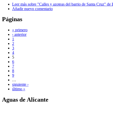
Leer más
sobre "Calles y azoteas del barrio de Santa Cruz" de 
Añadir nuevo comentario
Páginas
« primero
‹ anterior
1
2
3
4
5
6
7
8
9
…
siguiente ›
último »
Aguas de Alicante