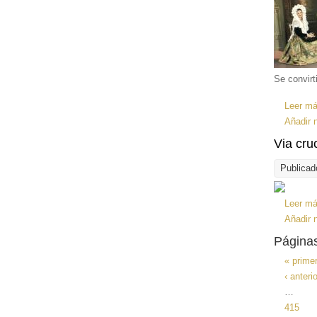
Se convirt
Leer m
Añadir 
Via cru
Publicad
Leer m
Añadir 
Página
« prime
‹ anterio
…
415