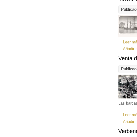
Publicad
Leer m
Añadir 
Venta d
Publicad
Las barcas
Leer m
Añadir 
Verbena