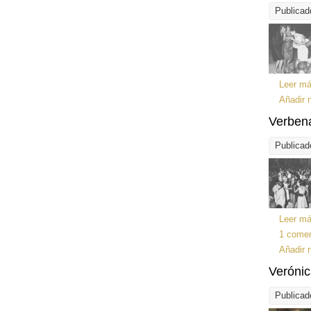
Publicad
Leer m
Añadir 
Verbena
Publicad
Leer m
1 comen
Añadir 
Verónic
Publicad