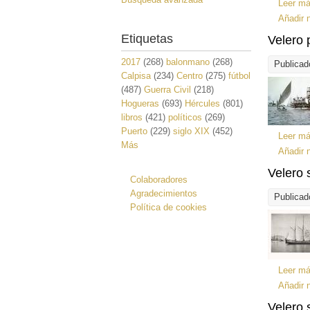
Leer m
Añadir 
Etiquetas
Velero 
2017
(268)
balonmano
(268)
Publicad
Calpisa
(234)
Centro
(275)
fútbol
(487)
Guerra Civil
(218)
Hogueras
(693)
Hércules
(801)
libros
(421)
políticos
(269)
Puerto
(229)
siglo XIX
(452)
Leer m
Más
Añadir 
Velero 
Colaboradores
Agradecimientos
Publicad
Política de cookies
Leer m
Añadir 
Velero 