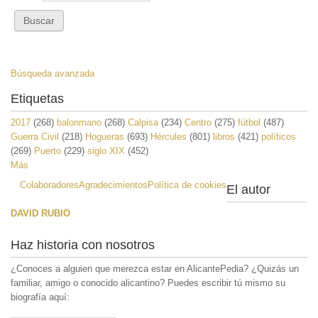
Búsqueda avanzada
Etiquetas
2017
(268)
balonmano
(268)
Calpisa
(234)
Centro
(275)
fútbol
(487)
Guerra Civil
(218)
Hogueras
(693)
Hércules
(801)
libros
(421)
políticos
(269)
Puerto
(229)
siglo XIX
(452)
Más
Colaboradores
Agradecimientos
Política de cookies
El autor
DAVID RUBIO
Haz historia con nosotros
¿Conoces a alguien que merezca estar en AlicantePedia? ¿Quizás un
familiar, amigo o conocido alicantino? Puedes escribir tú mismo su
biografía aquí: