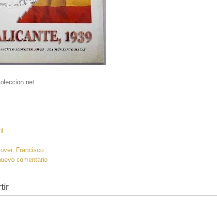
oleccion.net
:
il
over, Francisco
nuevo comentario
tir