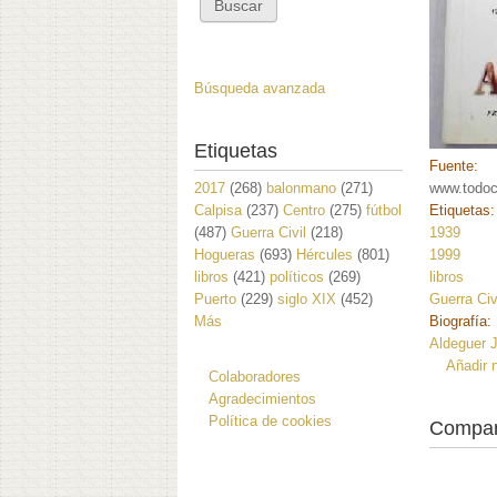
Búsqueda avanzada
Etiquetas
Fuente:
2017
(268)
balonmano
(271)
www.todoc
Calpisa
(237)
Centro
(275)
fútbol
Etiquetas
(487)
Guerra Civil
(218)
1939
Hogueras
(693)
Hércules
(801)
1999
libros
(421)
políticos
(269)
libros
Puerto
(229)
siglo XIX
(452)
Guerra Civ
Más
Biografía:
Aldeguer J
Añadir 
Colaboradores
Agradecimientos
Política de cookies
Compar