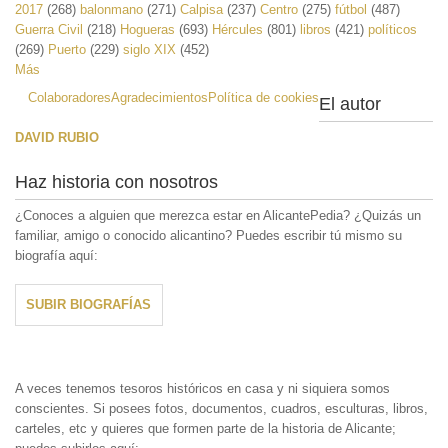
2017
(268)
balonmano
(271)
Calpisa
(237)
Centro
(275)
fútbol
(487)
Guerra Civil
(218)
Hogueras
(693)
Hércules
(801)
libros
(421)
políticos
(269)
Puerto
(229)
siglo XIX
(452)
Más
Colaboradores
Agradecimientos
Política de cookies
El autor
DAVID RUBIO
Haz historia con nosotros
¿Conoces a alguien que merezca estar en AlicantePedia? ¿Quizás un
familiar, amigo o conocido alicantino? Puedes escribir tú mismo su
biografía aquí:
SUBIR BIOGRAFÍAS
A veces tenemos tesoros históricos en casa y ni siquiera somos
conscientes. Si posees fotos, documentos, cuadros, esculturas, libros,
carteles, etc y quieres que formen parte de la historia de Alicante;