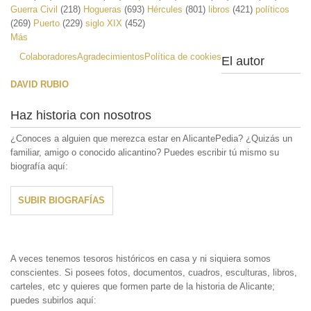
Guerra Civil
(218)
Hogueras
(693)
Hércules
(801)
libros
(421)
políticos
(269)
Puerto
(229)
siglo XIX
(452)
Más
Colaboradores
Agradecimientos
Política de cookies
El autor
DAVID RUBIO
Haz historia con nosotros
¿Conoces a alguien que merezca estar en AlicantePedia? ¿Quizás un
familiar, amigo o conocido alicantino? Puedes escribir tú mismo su
biografía aquí:
SUBIR BIOGRAFÍAS
A veces tenemos tesoros históricos en casa y ni siquiera somos
conscientes. Si posees fotos, documentos, cuadros, esculturas, libros,
carteles, etc y quieres que formen parte de la historia de Alicante;
puedes subirlos aquí: