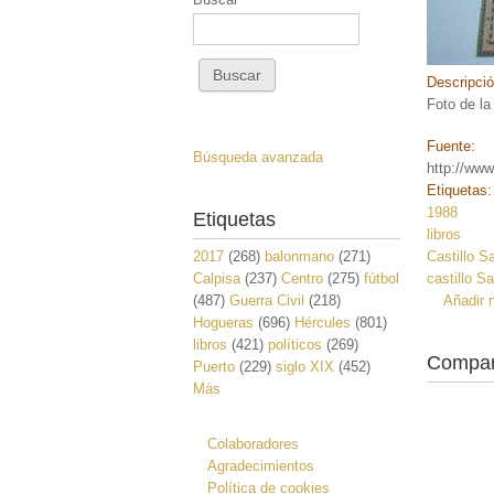
Descripci
Foto de la
Fuente:
Búsqueda avanzada
http://www
Etiquetas
1988
Etiquetas
libros
2017
(268)
balonmano
(271)
Castillo S
Calpisa
(237)
Centro
(275)
fútbol
castillo S
(487)
Guerra Civil
(218)
Añadir 
Hogueras
(696)
Hércules
(801)
libros
(421)
políticos
(269)
Compar
Puerto
(229)
siglo XIX
(452)
Más
Colaboradores
Agradecimientos
Política de cookies