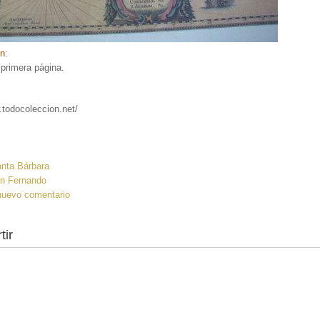
ón:
 primera página.
.todocoleccion.net/
:
anta Bárbara
an Fernando
nuevo comentario
tir