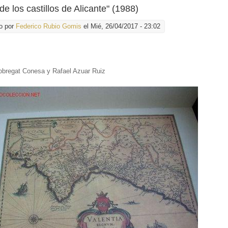
de los castillos de Alicante" (1988)
o por
Federico Rubio Gomis
el Mié, 26/04/2017 - 23:02
obregat Conesa y Rafael Azuar Ruiz