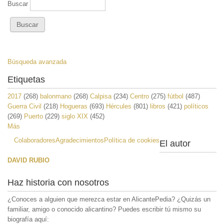
Buscar
Búsqueda avanzada
Etiquetas
2017
(268)
balonmano
(268)
Calpisa
(234)
Centro
(275)
fútbol
(487)
Guerra Civil
(218)
Hogueras
(693)
Hércules
(801)
libros
(421)
políticos
(269)
Puerto
(229)
siglo XIX
(452)
Más
Colaboradores
Agradecimientos
Política de cookies
El autor
DAVID RUBIO
Haz historia con nosotros
¿Conoces a alguien que merezca estar en AlicantePedia? ¿Quizás un
familiar, amigo o conocido alicantino? Puedes escribir tú mismo su
biografía aquí: