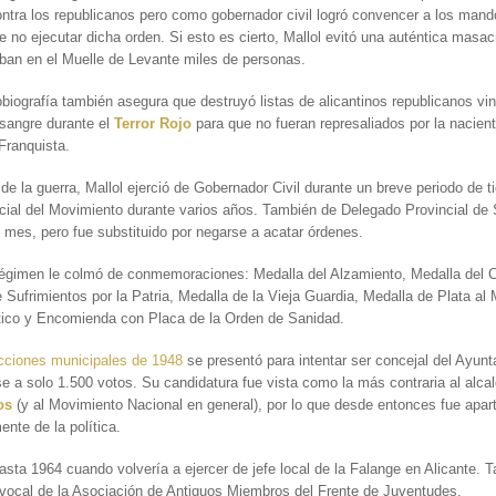
ntra los republicanos pero como gobernador civil logró convencer a los man
de no ejecutar dicha orden. Si esto es cierto, Mallol evitó una auténtica masa
ban en el Muelle de Levante miles de personas.
biografía también asegura que destruyó listas de alicantinos republicanos vi
 sangre durante el
Terror Rojo
para que no fueran represaliados por la nacien
Franquista.
n de la guerra, Mallol ejerció de Gobernador Civil durante un breve periodo de 
ncial del Movimiento durante varios años. También de Delegado Provincial de 
 mes, pero fue substituido por negarse a acatar órdenes.
égimen le colmó de conmemoraciones: Medalla del Alzamiento, Medalla del C
 Sufrimientos por la Patria, Medalla de la Vieja Guardia, Medalla de Plata al 
ico y Encomienda con Placa de la Orden de Sanidad.
ecciones municipales de 1948
se presentó para intentar ser concejal del Ayunt
 a solo 1.500 votos. Su candidatura fue vista como la más contraria al alca
os
(y al Movimiento Nacional en general), por lo que desde entonces fue apar
ente de la política.
asta 1964 cuando volvería a ejercer de jefe local de la Falange en Alicante. 
 vocal de la Asociación de Antiguos Miembros del Frente de Juventudes.