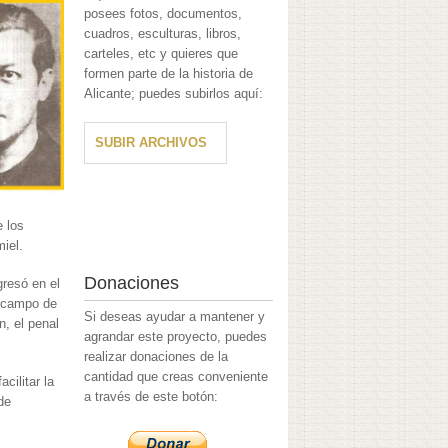
posees fotos, documentos,
cuadros, esculturas, libros,
carteles, etc y quieres que
formen parte de la historia de
Alicante; puedes subirlos aquí:
SUBIR ARCHIVOS
e los
iel.
Donaciones
gresó en el
l campo de
Si deseas ayudar a mantener y
n, el penal
agrandar este proyecto, puedes
realizar donaciones de la
cantidad que creas conveniente
cilitar la
a través de este botón:
de