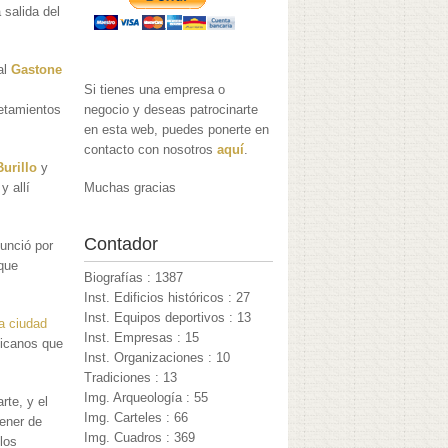
 salida del
al
Gastone
Si tienes una empresa o
retamientos
negocio y deseas patrocinarte
en esta web, puedes ponerte en
contacto con nosotros
aquí
.
urillo
y
y allí
Muchas gracias
Contador
nunció por
 que
Biografías : 1387
Inst. Edificios históricos : 27
Inst. Equipos deportivos : 13
la ciudad
Inst. Empresas : 15
licanos que
Inst. Organizaciones : 10
Tradiciones : 13
Img. Arqueología : 55
rte, y el
Img. Carteles : 66
tener de
Img. Cuadros : 369
los