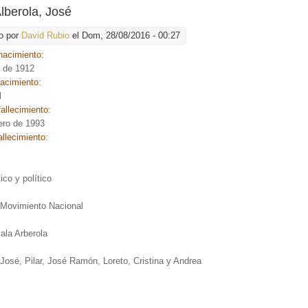
Alberola, José
o por
David Rubio
el Dom, 28/08/2016 - 00:27
nacimiento:
o de 1912
nacimiento:
l
allecimiento:
ero de 1993
allecimiento:
:
co y político
:
 Movimiento Nacional
ala Arberola
José, Pilar, José Ramón, Loreto, Cristina y Andrea