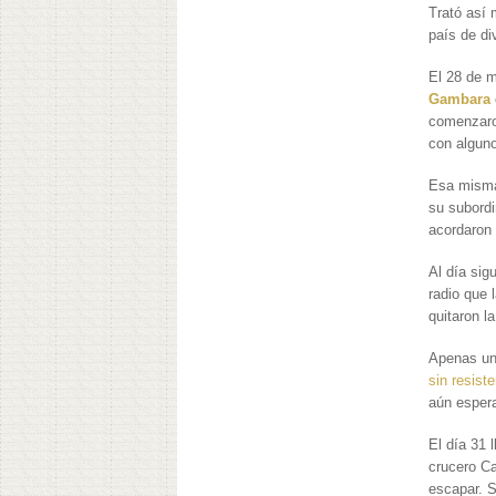
Trató así 
país de di
El 28 de m
Gambara
comenzaron
con alguno
Esa misma 
su subordi
acordaron 
Al día sig
radio que 
quitaron l
Apenas un
sin resist
aún espera
El día 31 
crucero Ca
escapar. S