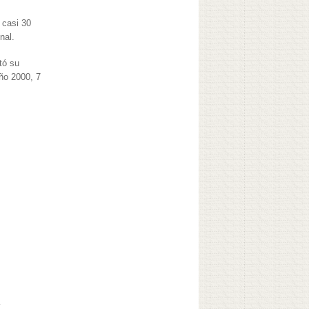
 casi 30
nal.
tó su
año 2000, 7
a