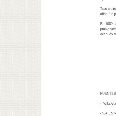
Tras salir
años fue p
En 1989 esc
propia ver
después d
FUENTES
- Wikiped
- “
LA EST