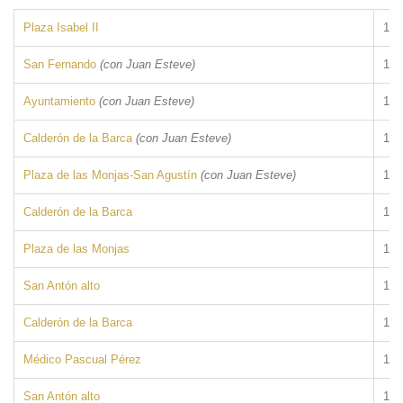
Plaza Isabel II
193
San Fernando
(con Juan Esteve)
193
Ayuntamiento
(con Juan Esteve)
193
Calderón de la Barca
(con Juan Esteve)
193
Plaza de las Monjas-San Agustín
(con Juan Esteve)
193
Calderón de la Barca
193
Plaza de las Monjas
193
San Antón alto
193
Calderón de la Barca
193
Médico Pascual Pérez
193
San Antón alto
193