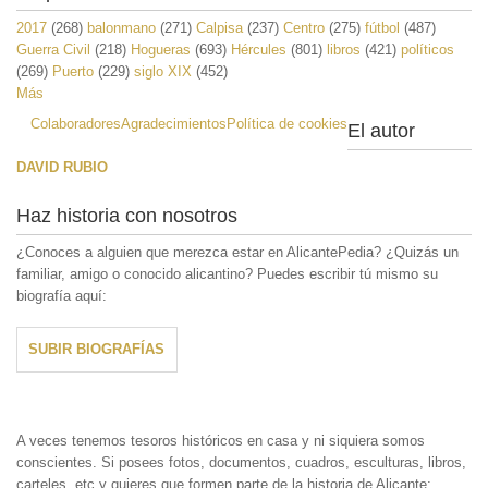
2017
(268)
balonmano
(271)
Calpisa
(237)
Centro
(275)
fútbol
(487)
Guerra Civil
(218)
Hogueras
(693)
Hércules
(801)
libros
(421)
políticos
(269)
Puerto
(229)
siglo XIX
(452)
Más
Colaboradores
Agradecimientos
Política de cookies
El autor
DAVID RUBIO
Haz historia con nosotros
¿Conoces a alguien que merezca estar en AlicantePedia? ¿Quizás un
familiar, amigo o conocido alicantino? Puedes escribir tú mismo su
biografía aquí:
SUBIR BIOGRAFÍAS
A veces tenemos tesoros históricos en casa y ni siquiera somos
conscientes. Si posees fotos, documentos, cuadros, esculturas, libros,
carteles, etc y quieres que formen parte de la historia de Alicante;