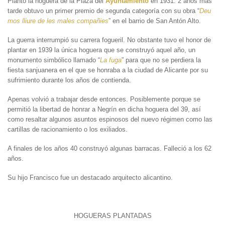
Plantó la hoguera de la Plaza del
Ayuntamiento
en 1931. 2 años más
tarde obtuvo un primer premio de segunda categoría con su obra “
Deu
mos lliure de les males compañies
” en el barrio de San Antón Alto.
La guerra interrumpió su carrera fogueril. No obstante tuvo el honor de
plantar en 1939 la única hoguera que se construyó aquel año, un
monumento simbólico llamado “
La fuga
” para que no se perdiera la
fiesta sanjuanera en el que se honraba a la ciudad de Alicante por su
sufrimiento durante los años de contienda.
Apenas volvió a trabajar desde entonces. Posiblemente porque se
permitió la libertad de honrar a Negrín en dicha hoguera del 39, así
como resaltar algunos asuntos espinosos del nuevo régimen como las
cartillas de racionamiento o los exiliados.
A finales de los años 40 construyó algunas barracas. Falleció a los 62
años.
Su hijo Francisco fue un destacado arquitecto alicantino.
HOGUERAS PLANTADAS