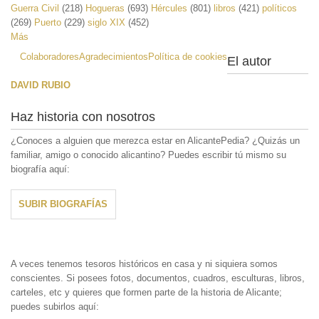
Guerra Civil
(218)
Hogueras
(693)
Hércules
(801)
libros
(421)
políticos
(269)
Puerto
(229)
siglo XIX
(452)
Más
Colaboradores
Agradecimientos
Política de cookies
El autor
DAVID RUBIO
Haz historia con nosotros
¿Conoces a alguien que merezca estar en AlicantePedia? ¿Quizás un
familiar, amigo o conocido alicantino? Puedes escribir tú mismo su
biografía aquí:
SUBIR BIOGRAFÍAS
A veces tenemos tesoros históricos en casa y ni siquiera somos
conscientes. Si posees fotos, documentos, cuadros, esculturas, libros,
carteles, etc y quieres que formen parte de la historia de Alicante;
puedes subirlos aquí: