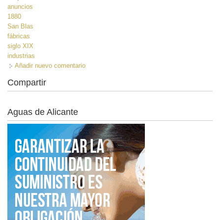
anuncios
1880
San Blas
fábricas
siglo XIX
industrias
Añadir nuevo comentario
Compartir
Aguas de Alicante