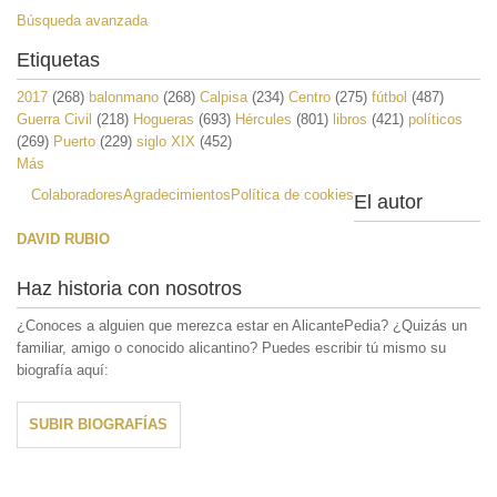
Búsqueda avanzada
Etiquetas
2017
(268)
balonmano
(268)
Calpisa
(234)
Centro
(275)
fútbol
(487)
Guerra Civil
(218)
Hogueras
(693)
Hércules
(801)
libros
(421)
políticos
(269)
Puerto
(229)
siglo XIX
(452)
Más
Colaboradores
Agradecimientos
Política de cookies
El autor
DAVID RUBIO
Haz historia con nosotros
¿Conoces a alguien que merezca estar en AlicantePedia? ¿Quizás un
familiar, amigo o conocido alicantino? Puedes escribir tú mismo su
biografía aquí:
SUBIR BIOGRAFÍAS