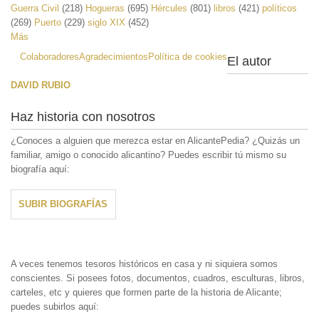
Guerra Civil
(218)
Hogueras
(695)
Hércules
(801)
libros
(421)
políticos
(269)
Puerto
(229)
siglo XIX
(452)
Más
Colaboradores
Agradecimientos
Política de cookies
El autor
DAVID RUBIO
Haz historia con nosotros
¿Conoces a alguien que merezca estar en AlicantePedia? ¿Quizás un
familiar, amigo o conocido alicantino? Puedes escribir tú mismo su
biografía aquí:
SUBIR BIOGRAFÍAS
A veces tenemos tesoros históricos en casa y ni siquiera somos
conscientes. Si posees fotos, documentos, cuadros, esculturas, libros,
carteles, etc y quieres que formen parte de la historia de Alicante;
puedes subirlos aquí: