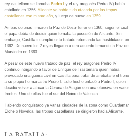
rey castellano se llamaba
Pedro I
y el rey aragonés Pedro IV) había
estallado en 1356.
Alicante ya había sido atacada por las tropas
castellanas ese mismo año
, y luego de nuevo
en 1359
.
Ambas coronas firmaron la Paz de Deza-Terrer en 1360, según el cual
el papa debía de decidir quien tomaba la posesión de Alicante. Sin
embargo, Castilla incumplió este tratado retomando las hostilidades en
1362. De nuevo los 2 reyes llegaron a otro acuerdo firmando la Paz de
Murviedro en 1363.
A pesar de este nuevo tratado de paz, el rey aragonés Pedro IV
continuó intrigando a favor de Enrique de Trastámara quien había
provocado una guerra civil en Castilla para tratar de arrebatarle el trono
a su propio hermanastro Pedro I. Este hecho enfadó a Pedro I, quien
decidió volver a atacar la Corona de Aragón con una ofensiva en varios
frentes. Uno de ellos fue el sur del Reino de Valencia.
Habiendo conquistado ya varias ciudades de la zona como Guardamar,
Elche o Novelda; las tropas castellanas se dirigieron hacia Alicante.
LA BATALLA: