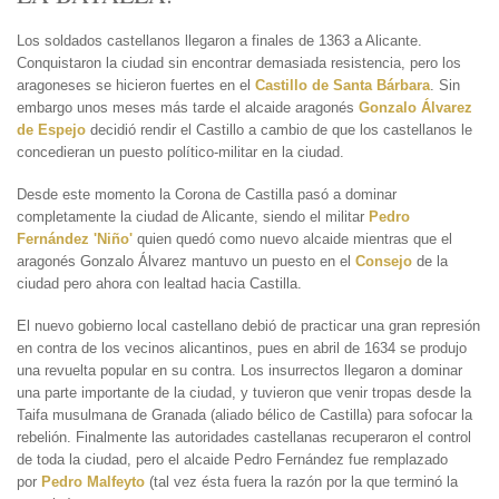
Los soldados castellanos llegaron a finales de 1363 a Alicante.
Conquistaron la ciudad sin encontrar demasiada resistencia, pero los
aragoneses se hicieron fuertes en el
Castillo de Santa Bárbara
. Sin
embargo unos meses más tarde el alcaide aragonés
Gonzalo Álvarez
de Espejo
decidió rendir el Castillo a cambio de que los castellanos le
concedieran un puesto político-militar en la ciudad.
Desde este momento la Corona de Castilla pasó a dominar
completamente la ciudad de Alicante, siendo el militar
Pedro
Fernández 'Niño'
quien quedó como nuevo alcaide mientras que el
aragonés Gonzalo Álvarez mantuvo un puesto en el
Consejo
de la
ciudad pero ahora con lealtad hacia Castilla.
El nuevo gobierno local castellano debió de practicar una gran represión
en contra de los vecinos alicantinos, pues en abril de 1634 se produjo
una revuelta popular en su contra. Los insurrectos llegaron a dominar
una parte importante de la ciudad, y tuvieron que venir tropas desde la
Taifa musulmana de Granada (aliado bélico de Castilla) para sofocar la
rebelión. Finalmente las autoridades castellanas recuperaron el control
de toda la ciudad, pero el alcaide Pedro Fernández fue remplazado
por
Pedro Malfeyto
(tal vez ésta fuera la razón por la que terminó la