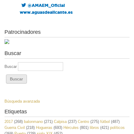
Patrocinadores
Buscar
Buscar
Búsqueda avanzada
Etiquetas
2017
(268)
balonmano
(271)
Calpisa
(237)
Centro
(275)
fútbol
(487)
Guerra Civil
(218)
Hogueras
(693)
Hércules
(801)
libros
(421)
políticos
(269)
Puerto
(229)
siglo XIX
(452)