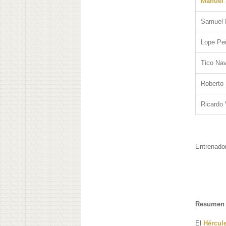
Manuel 
Samuel N
Lope P
Tico Nav
Roberto
Ricardo 
Entrenador
Resumen 
El
Hércul