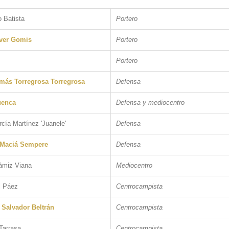
o Batista
Portero
ver Gomis
Portero
Portero
más Torregrosa Torregrosa
Defensa
uenca
Defensa y mediocentro
cía Martínez 'Juanele'
Defensa
 Maciá Sempere
Defensa
ámiz Viana
Mediocentro
l Páez
Centrocampista
 Salvador Beltrán
Centrocampista
Tarrasa
Centrocampista