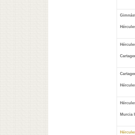
Gimnást
Hércule
Hércule
Cartage
Cartage
Hércule
Hércule
Murcia 
Hércule