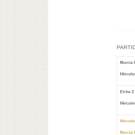
PARTID
Murcia 
Hércule
Elche 2
Hércule
Hércule
Murcia 