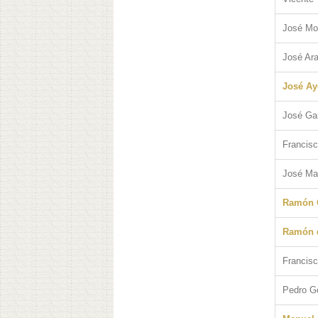
José Mon
José Ara
José Ay
José Ga
Francisc
José Ma
Ramón G
Ramón 
Francis
Pedro G