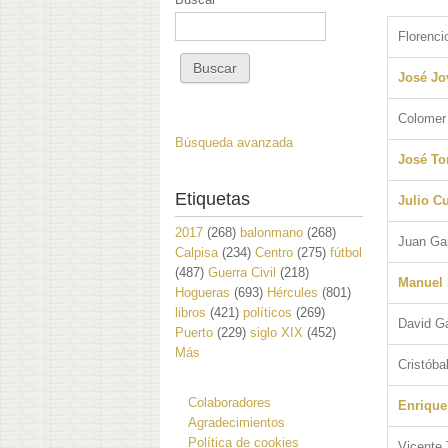
Florenci
José Jo
Colomer
Búsqueda avanzada
José To
Etiquetas
Julio C
2017
(268)
balonmano
(268)
Juan Gar
Calpisa
(234)
Centro
(275)
fútbol
(487)
Guerra Civil
(218)
Manuel
Hogueras
(693)
Hércules
(801)
libros
(421)
políticos
(269)
David G
Puerto
(229)
siglo XIX
(452)
Más
Cristóba
Colaboradores
Enrique
Agradecimientos
Política de cookies
Vicente 