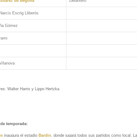
Suárez de Begoña
Delantero
arcís Escrig Lliberós
eña Gómez
arro
Vilanova
es: Walter Harris y Lippo Hertzka
de temporada:
es
inaugura el estadio
Bardin
, donde jugará todos sus partidos como local. La