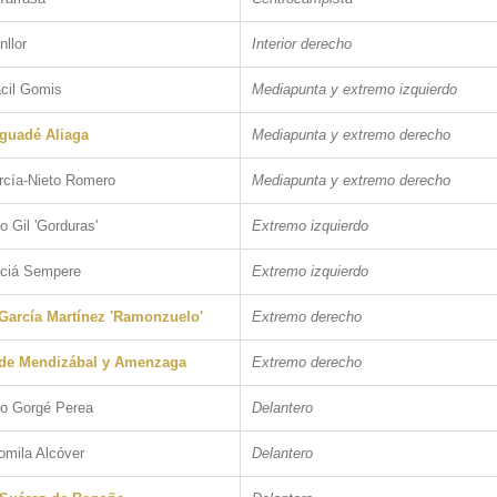
llor
Interior derecho
cil Gomis
Mediapunta y extremo izquierdo
guadé Aliaga
Mediapunta y extremo derecho
rcía-Nieto Romero
Mediapunta y extremo derecho
o Gil 'Gorduras'
Extremo izquierdo
ciá Sempere
Extremo izquierdo
arcía Martínez 'Ramonzuelo'
Extremo derecho
de Mendizábal y Amenzaga
Extremo derecho
co Gorgé Perea
Delantero
omila Alcóver
Delantero