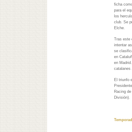
ficha como
para el e
los hercul
club. Se 
Elche.
Tras este 
intentar a
se clasifi
en Cataluñ
en Madrid.
catalanes
El triunfo
Presidente
Racing de 
División).
Temporada