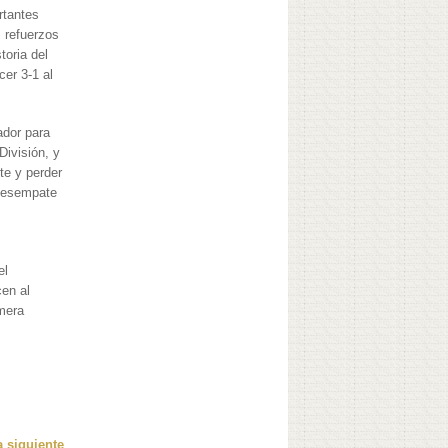
rtantes
 refuerzos
toria del
er 3-1 al
ador para
División, y
nte y perder
 desempate
el
cen al
imera
 siguiente