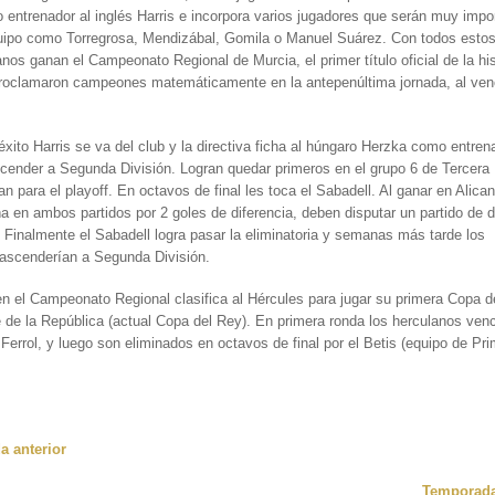
 entrenador al inglés Harris e incorpora varios jugadores que serán muy impo
quipo como Torregrosa, Mendizábal, Gomila o Manuel Suárez. Con todos estos
anos ganan el Campeonato Regional de Murcia, el primer título oficial de la his
proclamaron campeones matemáticamente en la antepenúltima jornada, al venc
éxito Harris se va del club y la directiva ficha al húngaro Herzka como entren
scender a Segunda División. Logran quedar primeros en el grupo 6 de Tercera 
can para el playoff. En octavos de final les toca el Sabadell. Al ganar en Alica
a en ambos partidos por 2 goles de diferencia, deben disputar un partido de
 Finalmente el Sabadell logra pasar la eliminatoria y semanas más tarde los
 ascenderían a Segunda División.
 en el Campeonato Regional clasifica al Hércules para jugar su primera Copa d
 de la República (actual Copa del Rey). En primera ronda los herculanos ven
Ferrol, y luego son eliminados en octavos de final por el Betis (equipo de Pr
 anterior
Temporada