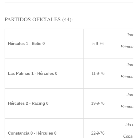
PARTIDOS OFICIALES (44):
Jorna
Hércules 1 - Betis 0
5-9-76
Primera D
Jorna
Las Palmas 1 - Hércules 0
11-9-76
Primera D
Jorna
Hércules 2 - Racing 0
19-9-76
Primera D
Ida de 
Constancia 0 - Hércules 0
22-9-76
Copa de