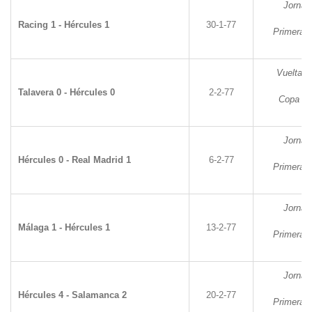
Jornad
Racing 1 - Hércules 1
30-1-77
Primera D
Vuelta d
Talavera 0 - Hércules 0
2-2-77
Copa de
Jornad
Hércules 0 - Real Madrid 1
6-2-77
Primera D
Jornad
Málaga 1 - Hércules 1
13-2-77
Primera D
Jornad
Hércules 4 - Salamanca 2
20-2-77
Primera D