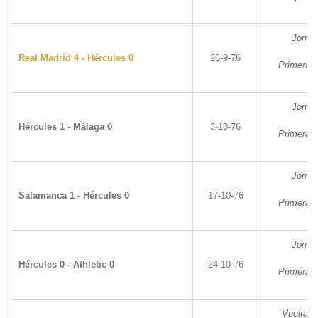
Jorna
Real Madrid 4 - Hércules 0
26-9-76
Primera D
Jorna
Hércules 1 - Málaga 0
3-10-76
Primera D
Jorna
Salamanca 1 - Hércules 0
17-10-76
Primera D
Jorna
Hércules 0 - Athletic 0
24-10-76
Primera D
Vuelta d