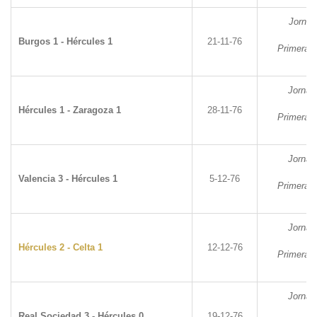
Jornad
Burgos 1 - Hércules 1
21-11-76
Primera D
Jornad
Hércules 1 - Zaragoza 1
28-11-76
Primera D
Jornad
Valencia 3 - Hércules 1
5-12-76
Primera D
Jornad
Hércules 2 - Celta 1
12-12-76
Primera D
Jornad
Real Sociedad 3 - Hércules 0
19-12-76