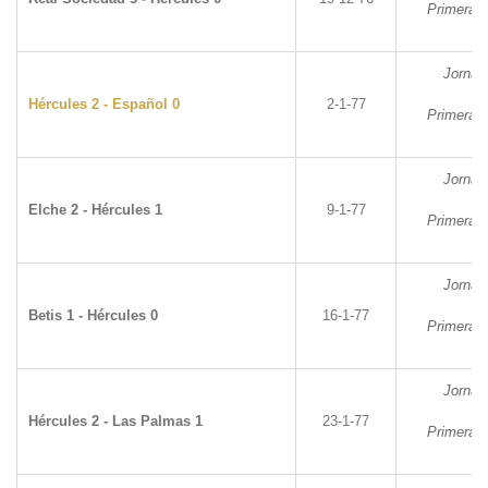
Primera D
Jornad
Hércules 2 - Español 0
2-1-77
Primera D
Jornad
Elche 2 - Hércules 1
9-1-77
Primera D
Jornad
Betis 1 - Hércules 0
16-1-77
Primera D
Jornad
Hércules 2 - Las Palmas 1
23-1-77
Primera D