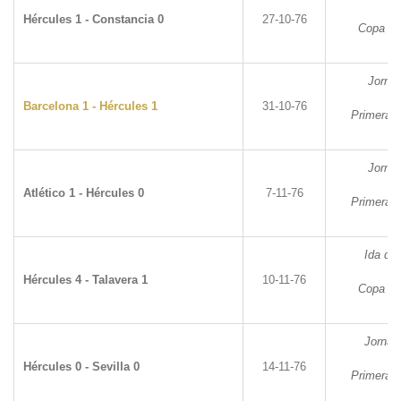
Hércules 1 - Constancia 0
27-10-76
Copa de
Jorna
Barcelona 1 - Hércules 1
31-10-76
Primera D
Jorna
Atlético 1 - Hércules 0
7-11-76
Primera D
Ida de 
Hércules 4 - Talavera 1
10-11-76
Copa de
Jornad
Hércules 0 - Sevilla 0
14-11-76
Primera D