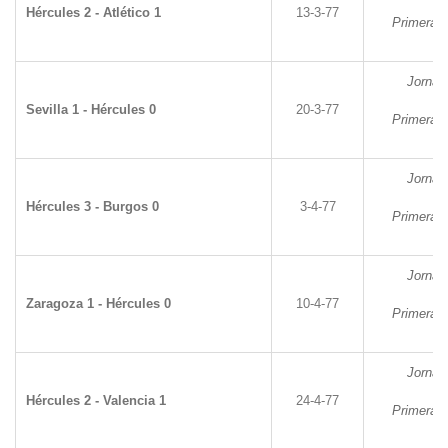
Hércules 2 - Atlético 1
13-3-77
Primera D
Jornad
Sevilla 1 - Hércules 0
20-3-77
Primera D
Jornad
Hércules 3 - Burgos 0
3-4-77
Primera D
Jornad
Zaragoza 1 - Hércules 0
10-4-77
Primera D
Jornad
Hércules 2 - Valencia 1
24-4-77
Primera D