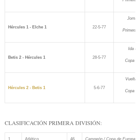
Jornad
Hércules 1 - Elche 1
22-5-77
Primera D
Ida de
Betis 2 - Hércules 1
28-5-77
Copa de
Vuelta d
Hércules 2 - Betis 1
5-6-77
Copa de
CLASIFICACIÓN PRIMERA DIVISIÓN:
1.
Atlético
46
Campeón / Copa de Europa