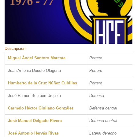
Descripción:
Miguel Ángel Santoro Marcote
Portero
Juan Antonio Deusto Olagorta
Portero
Humberto de la Cruz Núñez Cubillas
Portero
José Ramón Betzuen Urquiza
Defensa
Carmelo Héctor Giuliano González
Defensa central
José Manuel Delgado Rivera
Defensa central
José Antonio Hervás Rivas
Lateral derecho