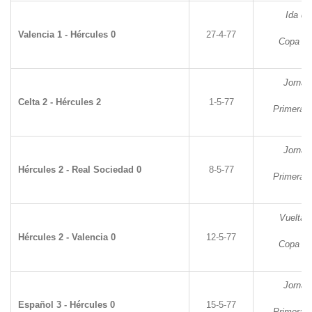
Ida de
Valencia 1 - Hércules 0
27-4-77
Copa de
Jornad
Celta 2 - Hércules 2
1-5-77
Primera D
Jornad
Hércules 2 - Real Sociedad 0
8-5-77
Primera D
Vuelta d
Hércules 2 - Valencia 0
12-5-77
Copa de
Jornad
Español 3 - Hércules 0
15-5-77
Primera D