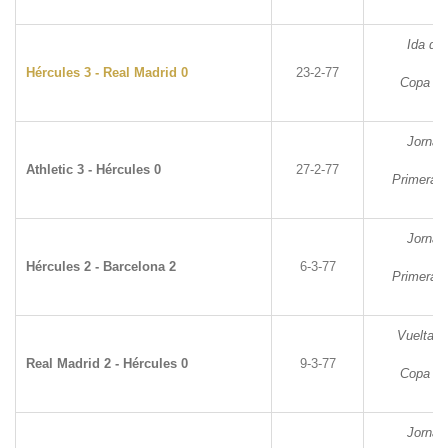
Ida de 
Hércules 3 - Real Madrid 0
23-2-77
Copa de
Jornad
Athletic 3 - Hércules 0
27-2-77
Primera D
Jornad
Hércules 2 - Barcelona 2
6-3-77
Primera D
Vuelta d
Real Madrid 2 - Hércules 0
9-3-77
Copa de
Jornad