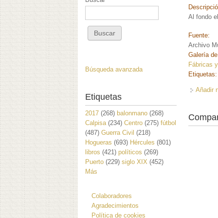
Descripci
Al fondo 
Fuente:
Archivo Mu
Galería de
Fábricas 
Búsqueda avanzada
Etiquetas
Añadir 
Etiquetas
2017
(268)
balonmano
(268)
Compar
Calpisa
(234)
Centro
(275)
fútbol
(487)
Guerra Civil
(218)
Hogueras
(693)
Hércules
(801)
libros
(421)
políticos
(269)
Puerto
(229)
siglo XIX
(452)
Más
Colaboradores
Agradecimientos
Política de cookies