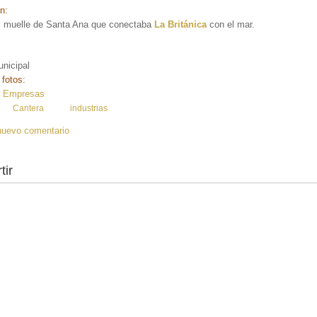
ón:
el muelle de Santa Ana que conectaba
La Británica
con el mar.
nicipal
 fotos:
y Empresas
:
Cantera
industrias
nuevo comentario
tir