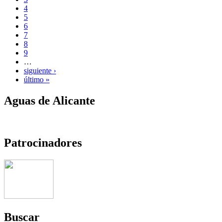
4
5
6
7
8
9
…
siguiente ›
último »
Aguas de Alicante
Patrocinadores
Buscar