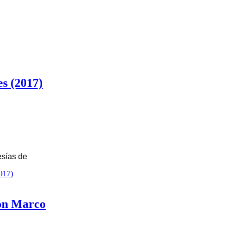
s (2017)
esías de
017)
ón Marco