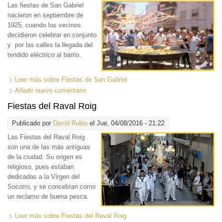
Las fiestas de San Gabriel
nacieron en septiembre de
1925, cuando los vecinos
decidieron celebrar en conjunto
y por las calles la llegada del
tendido eléctrico al barrio.
Leer más
sobre Fiestas de San Gabriel
Añadir nuevo comentario
Fiestas del Raval Roig
Publicado por
David Rubio
el Jue, 04/08/2016 - 21:22
Las Fiestas del Raval Roig
son una de las más antiguas
de la ciudad. Su origen es
religioso, pues estaban
dedicadas a la Virgen del
Socorro, y se concebían como
un reclamo de buena pesca.
Leer más
sobre Fiestas del Raval Roig