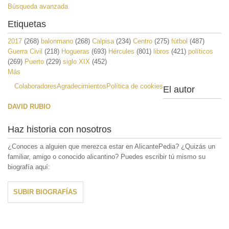
Búsqueda avanzada
Etiquetas
2017
(268)
balonmano
(268)
Calpisa
(234)
Centro
(275)
fútbol
(487)
Guerra Civil
(218)
Hogueras
(693)
Hércules
(801)
libros
(421)
políticos
(269)
Puerto
(229)
siglo XIX
(452)
Más
Colaboradores
Agradecimientos
Política de cookies
El autor
DAVID RUBIO
Haz historia con nosotros
¿Conoces a alguien que merezca estar en AlicantePedia? ¿Quizás un
familiar, amigo o conocido alicantino? Puedes escribir tú mismo su
biografía aquí:
SUBIR BIOGRAFÍAS