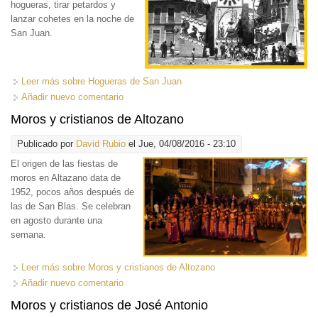
hogueras, tirar petardos y
lanzar cohetes en la noche de
San Juan.
Leer más
sobre Hogueras de San Juan
Añadir nuevo comentario
Moros y cristianos de Altozano
Publicado por
David Rubio
el Jue, 04/08/2016 - 23:10
El origen de las fiestas
de
moros en Altazano data de
1952, pocos años después de
las de San Blas. Se celebran
en agosto durante una
semana.
Leer más
sobre Moros y cristianos de Altozano
Añadir nuevo comentario
Moros y cristianos de José Antonio