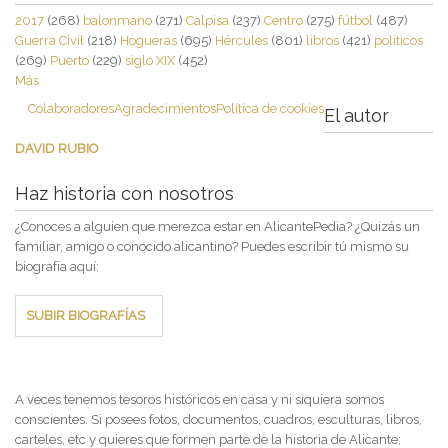
2017
(268)
balonmano
(271)
Calpisa
(237)
Centro
(275)
fútbol
(487)
Guerra Civil
(218)
Hogueras
(695)
Hércules
(801)
libros
(421)
políticos
(269)
Puerto
(229)
siglo XIX
(452)
Más
Colaboradores
Agradecimientos
Política de cookies
El autor
DAVID RUBIO
Haz historia con nosotros
¿Conoces a alguien que merezca estar en AlicantePedia? ¿Quizás un
familiar, amigo o conocido alicantino? Puedes escribir tú mismo su
biografía aquí:
SUBIR BIOGRAFÍAS
A veces tenemos tesoros históricos en casa y ni siquiera somos
conscientes. Si posees fotos, documentos, cuadros, esculturas, libros,
carteles, etc y quieres que formen parte de la historia de Alicante;