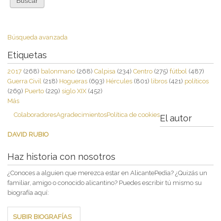
Búsqueda avanzada
Etiquetas
2017
(268)
balonmano
(268)
Calpisa
(234)
Centro
(275)
fútbol
(487)
Guerra Civil
(218)
Hogueras
(693)
Hércules
(801)
libros
(421)
políticos
(269)
Puerto
(229)
siglo XIX
(452)
Más
Colaboradores
Agradecimientos
Política de cookies
El autor
DAVID RUBIO
Haz historia con nosotros
¿Conoces a alguien que merezca estar en AlicantePedia? ¿Quizás un
familiar, amigo o conocido alicantino? Puedes escribir tú mismo su
biografía aquí:
SUBIR BIOGRAFÍAS