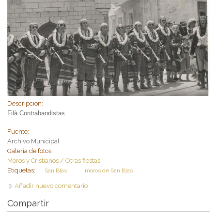
Descripción:
Filà Contrabandistas.
Fuente:
Archivo Municipal
Galería de fotos:
Moros y Cristianos / Otras fiestas
Etiquetas:
San Blas
moros de San Blas
Añadir nuevo comentario
Compartir