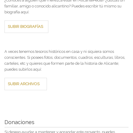
¿Conoces a alguien que merezca estar en AlicantePedia? ¿Quizás un
familiar, amigo o conocido alicantino? Puedes escribir tú mismo su
biografía aquí:
SUBIR BIOGRAFÍAS
A veces tenemos tesoros históricos en casa y ni siquiera somos
conscientes. Si posees fotos, documentos, cuadros, esculturas, libros,
carteles, etc y quieres que formen parte de la historia de Alicante;
puedes subirlos aquí:
SUBIR ARCHIVOS
Donaciones
Si deseas ayudar a mantener y agrandar este proyecto, puedes