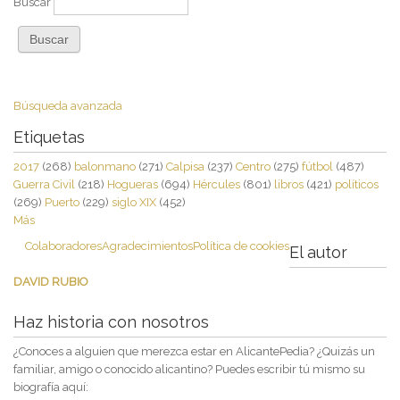
Buscar
Búsqueda avanzada
Etiquetas
2017
(268)
balonmano
(271)
Calpisa
(237)
Centro
(275)
fútbol
(487)
Guerra Civil
(218)
Hogueras
(694)
Hércules
(801)
libros
(421)
políticos
(269)
Puerto
(229)
siglo XIX
(452)
Más
Colaboradores
Agradecimientos
Política de cookies
El autor
DAVID RUBIO
Haz historia con nosotros
¿Conoces a alguien que merezca estar en AlicantePedia? ¿Quizás un
familiar, amigo o conocido alicantino? Puedes escribir tú mismo su
biografía aquí: