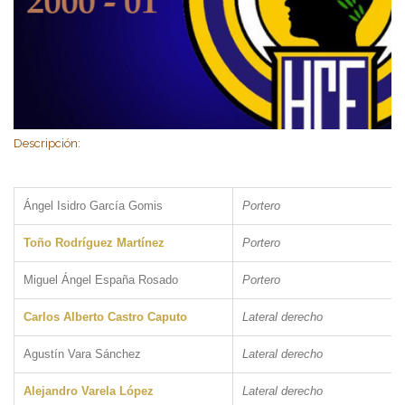
Descripción:
Ángel Isidro García Gomis
Portero
Toño Rodríguez Martínez
Portero
Miguel Ángel España Rosado
Portero
Carlos Alberto Castro Caputo
Lateral derecho
Agustín Vara Sánchez
Lateral derecho
Alejandro Varela López
Lateral derecho