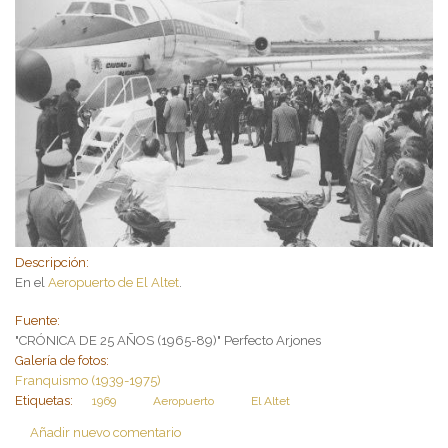
Descripción:
En el
Aeropuerto de El Altet
.
Fuente:
"CRÓNICA DE 25 AÑOS (1965-89)" Perfecto Arjones
Galería de fotos:
Franquismo (1939-1975)
Etiquetas:
1969
Aeropuerto
El Altet
Añadir nuevo comentario