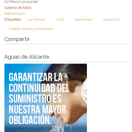
Ca'Mario Lanzarote
Galería de fotos:
Balonmano
Etiquetas:
Las Palmas
2018
balonmano
Agustinos
Añadir nuevo comentario
Compartir
Aguas de Alicante