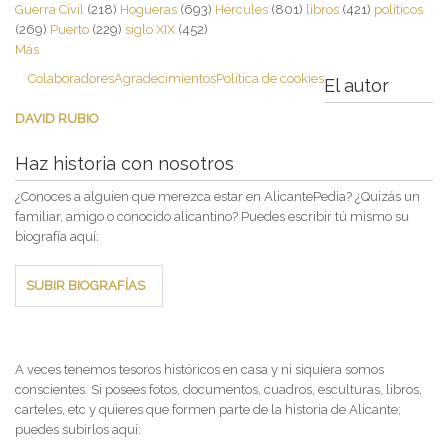
Guerra Civil
(218)
Hogueras
(693)
Hércules
(801)
libros
(421)
políticos
(269)
Puerto
(229)
siglo XIX
(452)
Más
Colaboradores
Agradecimientos
Política de cookies
El autor
DAVID RUBIO
Haz historia con nosotros
¿Conoces a alguien que merezca estar en AlicantePedia? ¿Quizás un
familiar, amigo o conocido alicantino? Puedes escribir tú mismo su
biografía aquí:
SUBIR BIOGRAFÍAS
A veces tenemos tesoros históricos en casa y ni siquiera somos
conscientes. Si posees fotos, documentos, cuadros, esculturas, libros,
carteles, etc y quieres que formen parte de la historia de Alicante;
puedes subirlos aquí: