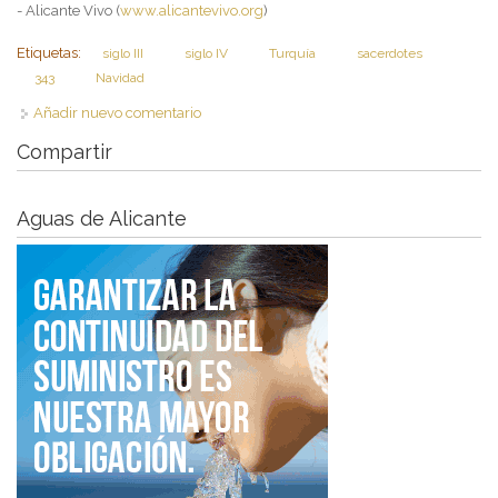
- Alicante Vivo (
www.alicantevivo.org
)
Etiquetas:
siglo III
siglo IV
Turquía
sacerdotes
343
Navidad
Añadir nuevo comentario
Compartir
Aguas de Alicante