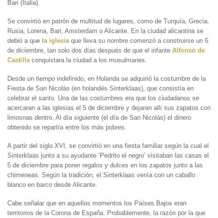
Bari (Italia).
Se convirtió en patrón de multitud de lugares, como de Turquía, Grecia,
Rusia, Lorena, Bari, Amsterdam o Alicante. En la ciudad alicantina se
debió a que
la iglesia
que lleva su nombre comenzó a construirse un 6
de diciembre, tan solo dos días después de que el infante
Alfonso de
Castilla
conquistara la ciudad a los musulmanes.
Desde un tiempo indefinido, en Holanda se adquirió la costumbre de la
Fiesta de San Nicolás (en holandés Sinterklaas), que consistía en
celebrar el santo. Una de las costumbres era que los ciudadanos se
acercaran a las iglesias el 5 de diciembre y dejaran allí sus zapatos con
limosnas dentro. Al día siguiente (el día de San Nicolás) el dinero
obtenido se repartía entre los más pobres.
A partir del siglo XVI, se convirtió en una fiesta familiar según la cual el
Sinterklaas junto a su ayudante ‘Pedrito el negro’ visitaban las casas el
5 de diciembre para poner regalos y dulces en los zapatos junto a las
chimeneas. Según la tradición, el Sinterklaas venía con un caballo
blanco en barco desde Alicante.
Cabe señalar que en aquellos momentos los Países Bajos eran
territorios de la Corona de España. Probablemente, la razón por la que