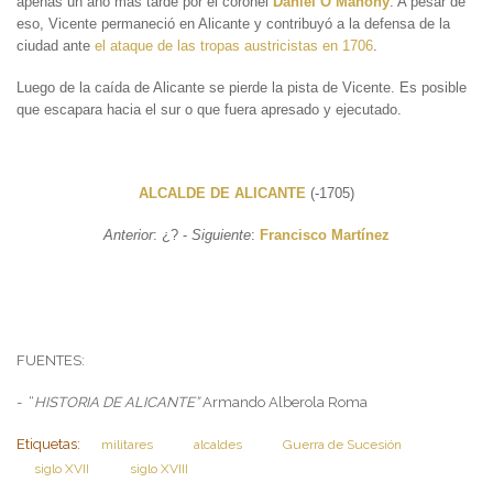
apenas un año más tarde por el coronel
Daniel O’Mahony
. A pesar de
eso, Vicente permaneció en Alicante y contribuyó a la defensa de la
ciudad ante
el ataque de las tropas austricistas en 1706
.
Luego de la caída de Alicante se pierde la pista de Vicente. Es posible
que escapara hacia el sur o que fuera apresado y ejecutado.
ALCALDE DE ALICANTE
(-1705)
Anterior
: ¿? -
Siguiente
:
Francisco Martínez
FUENTES:
- “
HISTORIA DE ALICANTE”
Armando Alberola Roma
Etiquetas:
militares
alcaldes
Guerra de Sucesión
siglo XVII
siglo XVIII