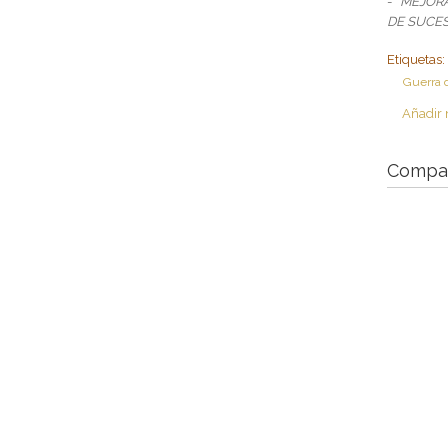
- “
MEJORA
DE SUCE
Etiquetas
Guerra 
Añadir 
Compar