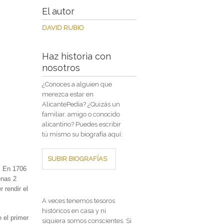
El autor
DAVID RUBIO
Haz historia con
nosotros
¿Conoces a alguien que
merezca estar en
AlicantePedia? ¿Quizás un
familiar, amigo o conocido
alicantino? Puedes escribir
tú mismo su biografía aquí:
SUBIR BIOGRAFÍAS
r. En 1706
enas 2
 rendir el
A veces tenemos tesoros
históricos en casa y ni
 el primer
siquiera somos conscientes. Si