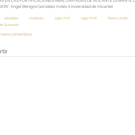
S EN LAS FORTIFICACIONES ABALUARTADAS DE ALICANTE DURANTE 
SIÓN
”, Ángel Benigno González Avilés (Universidad de Alicante)
:
alcaldes
militares
siglo XVII
siglo XVIII
Reino Unido
de Sucesión
nuevo comentario
tir