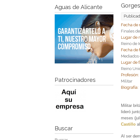
Gorges
Aguas de Alicante
Publica
Fecha de 
Finales de
Lugar de 
Reino de I
Fecha de 
Mediados d
Lugar de f
Reino Uni
Profesión
Patrocinadores
Militar
Biografía:
Militar br
lideró jun
meses (jul
Castillo
a
Buscar
Al ser der
Buscar