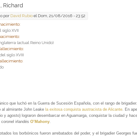
, Richard
do por
David Rubio
el Dom, 21/08/2016 - 23:52
nacimiento:
l siglo XVII
nacimiento:
nglaterra (actual Reino Unido)
fallecimiento:
el siglo XVIII
allecimiento:
do
:
itánico que luchó en la Guerra de Sucesión Española, con el rango de brigadie
to al almirante John Leake
la exitosa conquista austracista de Alicante
. En ap
io y agosto) lograron desembarcar en Aguamarga, conquistar la ciudad y hacer
l coronel irlandés
O’Mahony
.
rotados los borbónicos fueron arrebatados del poder, y el brigadier Georges fue