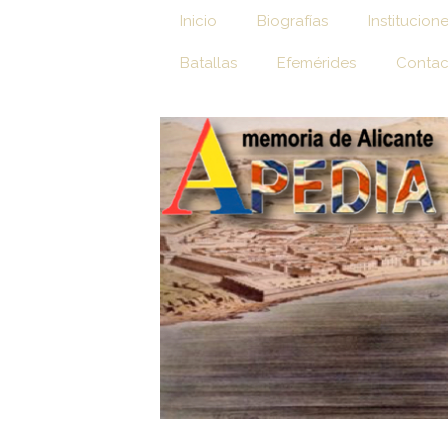
Inicio
Biografías
Institucion
Batallas
Efemérides
Contac