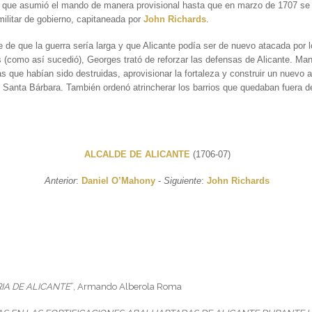
a que asumió el mando de manera provisional hasta que en marzo de 1707 se
militar de gobierno, capitaneada por
John Richards
.
 de que la guerra sería larga y que Alicante podía ser de nuevo atacada por 
 (como así sucedió), Georges trató de reforzar las defensas de Alicante. Man
as que habían sido destruidas, aprovisionar la fortaleza y construir un nuevo al
e Santa Bárbara. También ordenó atrincherar los barrios que quedaban fuera d
ALCALDE DE ALICANTE
(1706-07)
Anterior
:
Daniel O’Mahony
-
Siguiente
:
John Richards
:
IA DE ALICANTE
”, Armando Alberola Roma