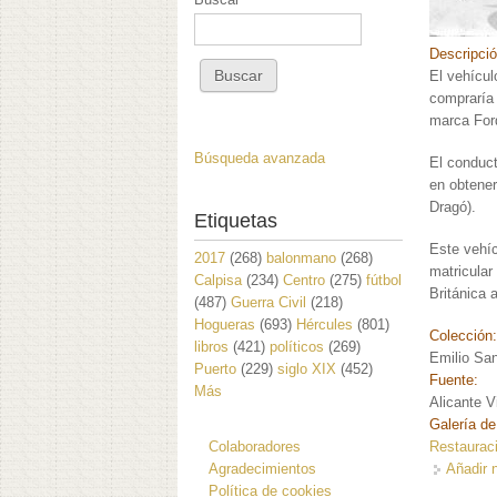
Descripci
El vehícul
compraría 
marca For
Búsqueda avanzada
El conduct
en obtener
Dragó).
Etiquetas
Este vehíc
2017
(268)
balonmano
(268)
matricular
Calpisa
(234)
Centro
(275)
fútbol
Británica 
(487)
Guerra Civil
(218)
Hogueras
(693)
Hércules
(801)
Colección
libros
(421)
políticos
(269)
Emilio San
Puerto
(229)
siglo XIX
(452)
Fuente:
Más
Alicante V
Galería de
Colaboradores
Restaurac
Agradecimientos
Añadir 
Política de cookies