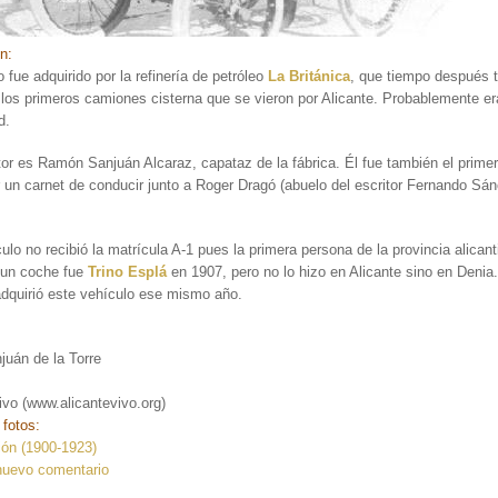
ón:
o fue adquirido por la refinería de petróleo
La Británica
, que tiempo después 
los primeros camiones cisterna que se vieron por Alicante. Probablemente er
d.
or es Ramón Sanjuán Alcaraz, capataz de la fábrica. Él fue también el primer
 un carnet de conducir junto a Roger Dragó (abuelo del escritor Fernando Sá
ulo no recibió la matrícula A-1 pues la primera persona de la provincia alicant
 un coche fue
Trino Esplá
en 1907, pero no lo hizo en Alicante sino en Denia
adquirió este vehículo ese mismo año.
:
juán de la Torre
ivo (www.alicantevivo.org)
 fotos:
ión (1900-1923)
nuevo comentario