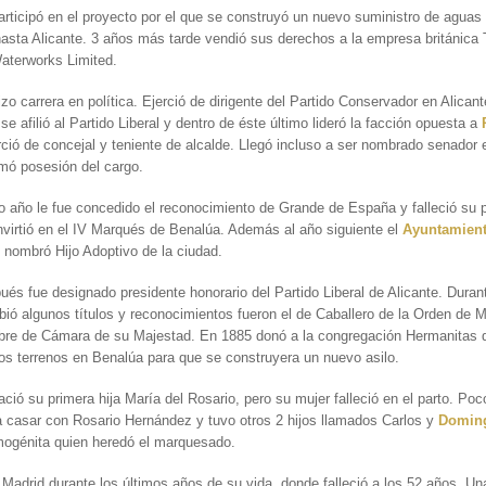
rticipó en el proyecto por el que se construyó un nuevo suministro de aguas
asta Alicante. 3 años más tarde vendió sus derechos a la empresa británica
aterworks Limited.
o carrera en política. Ejerció de dirigente del Partido Conservador en Alican
se afilió al Partido Liberal y dentro de éste último lideró la facción opuesta a
rció de concejal y teniente de alcalde. Llegó incluso a ser nombrado senador 
mó posesión del cargo.
año le fue concedido el reconocimiento de Grande de España y falleció su p
virtió en el IV Marqués de Benalúa. Además al año siguiente el
Ayuntamien
e nombró Hijo Adoptivo de la ciudad.
és fue designado presidente honorario del Partido Liberal de Alicante. Duran
bió algunos títulos y reconocimientos fueron el de Caballero de la Orden de 
bre de Cámara de su Majestad. En 1885 donó a la congregación Hermanitas d
s terrenos en Benalúa para que se construyera un nuevo asilo.
ció su primera hija María del Rosario, pero su mujer falleció en el parto. Po
a casar con Rosario Hernández y tuvo otros 2 hijos
llamados Carlos y
Domin
mogénita quien heredó el marquesado.
Madrid durante los últimos años de su vida, donde falleció a los 52 años. Un