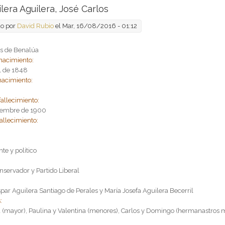
lera Aguilera, José Carlos
do por
David Rubio
el Mar, 16/08/2016 - 01:12
s de Benalúa
nacimiento:
il de 1848
nacimiento:
fallecimiento:
iembre de 1900
allecimiento:
:
nte y político
:
nservador y Partido Liberal
par Aguilera Santiago de Perales y María Josefa Aguilera Becerril
:
a (mayor), Paulina y Valentina (menores), Carlos y Domingo (hermanastros 