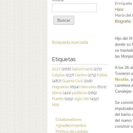
Enriqueta
Hijos:
María del
Biografía:
Hijo del I
Búsqueda avanzada
donde su f
se traslad
las Monjas
Etiquetas
A los 26 a
2017
(268)
balonmano
(271)
Tuvieron u
Calpisa
(237)
Centro
(275)
fútbol
Nicolás
, 
(487)
Guerra Civil
(218)
carretera 
Hogueras
(694)
Hércules
(801)
Canalejas 
libros
(421)
políticos
(269)
Puerto
(229)
siglo XIX
(452)
Se convirt
Más
impulsador
del barrio
Colaboradores
del nuevo 
Agradecimientos
construir 
Política de cookies