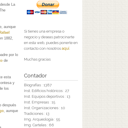
 desde La
 The
te, aunque
Si tienes una empresa o
Rafael
negocio y deseas patrocinarte
en 1882,
en esta web, puedes ponerte en
contacto con nosotros
aquí
.
adre por lo
Muchas gracias
to
de
Contador
te esta
Montesa y
Biografías : 1387
e los
Inst. Edificios históricos : 27
Inst. Equipos deportivos : 13
Inst. Empresas : 15
co después
Inst. Organizaciones : 10
go
, aunque
Tradiciones : 13
Img. Arqueología : 55
Img. Carteles : 66
a