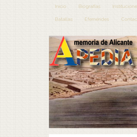
Inicio
Biografías
Institucion
Batallas
Efemérides
Contac