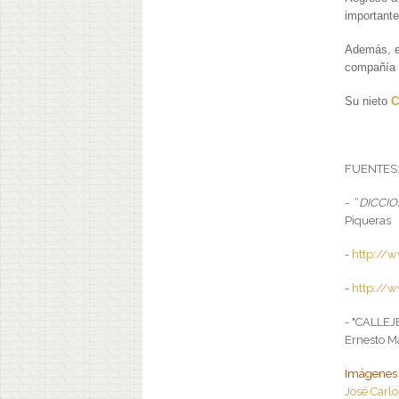
importante
Además, el
compañí
Su nieto
C
FUENTES
- “
DICCIO
Piqueras
-
http://
-
http://w
- "CALLE
Ernesto M
Imágenes 
José Carl