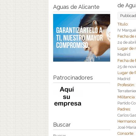
de Agui
Aguas de Alicante
Publica
Título:
IV Marqué
Fecha de 
24 de abr
Lugar de 
Madrid
Fecha de 
25 de nov
Lugar de f
Patrocinadores
Madrid
Profesión
Terratenie
Militancia
Partido Co
Padres:
Carlos Gas
Hermanos
Buscar
José Marí
Consorte:
Buscar