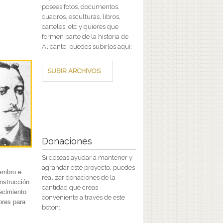
posees fotos, documentos,
cuadros, esculturas, libros,
carteles, etc y quieres que
formen parte de la historia de
Alicante; puedes subirlos aquí:
SUBIR ARCHIVOS
Donaciones
Si deseas ayudar a mantener y
agrandar este proyecto, puedes
iembro e
realizar donaciones de la
onstrucción
cantidad que creas
lecimiento
conveniente a través de este
bres para
botón: