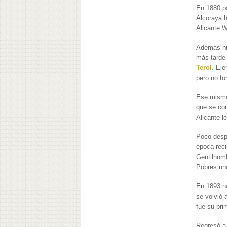
En 1880 pa
Alcoraya h
Alicante W
Además hiz
más tarde 
Terol
. Eje
pero no to
Ese mismo 
que se con
Alicante l
Poco despu
época reci
Gentilhom
Pobres uno
En 1893 na
se volvió 
fue su pri
Regresó a 