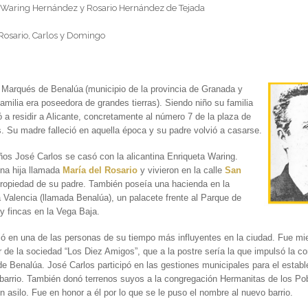
 Waring Hernández y Rosario Hernández de Tejada
 Rosario, Carlos y Domingo
II Marqués de Benalúa
(municipio de la provincia de Granada y
amilia era poseedora de grandes tierras). Siendo niño su familia
ó a residir a Alicante, concretamente al número 7 de la plaza de
. Su madre falleció en aquella época y su padre volvió a casarse.
ños José Carlos se casó con la alicantina Enriqueta Waring.
na hija llamada
María del Rosario
y vivieron en la calle
San
propiedad de su padre. También poseía una hacienda en la
a Valencia (llamada Benalúa), un palacete frente al Parque de
y fincas en la Vega Baja.
ió en una de las personas de su tiempo más influyentes en la ciudad. Fue m
 de la sociedad “Los Diez Amigos”, que a la postre sería la que impulsó la c
 de Benalúa. José Carlos participó en las gestiones municipales para el estab
barrio. También donó terrenos suyos a la congregación Hermanitas de los Po
un asilo. Fue en honor a él por lo que se le puso el nombre al nuevo barrio.