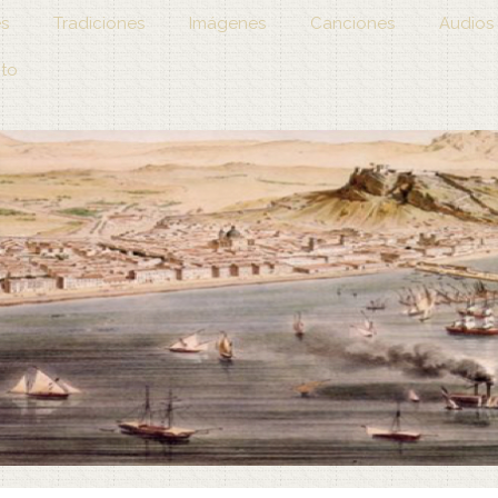
es
Tradiciones
Imágenes
Canciones
Audios
to