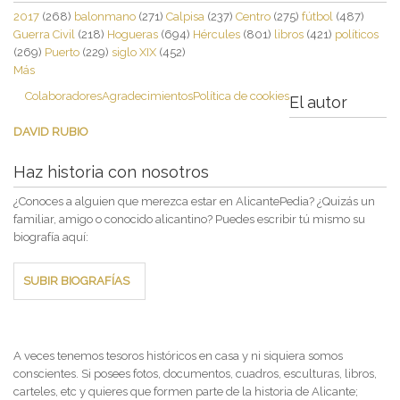
2017
(268)
balonmano
(271)
Calpisa
(237)
Centro
(275)
fútbol
(487)
Guerra Civil
(218)
Hogueras
(694)
Hércules
(801)
libros
(421)
políticos
(269)
Puerto
(229)
siglo XIX
(452)
Más
Colaboradores
Agradecimientos
Política de cookies
El autor
DAVID RUBIO
Haz historia con nosotros
¿Conoces a alguien que merezca estar en AlicantePedia? ¿Quizás un
familiar, amigo o conocido alicantino? Puedes escribir tú mismo su
biografía aquí:
SUBIR BIOGRAFÍAS
A veces tenemos tesoros históricos en casa y ni siquiera somos
conscientes. Si posees fotos, documentos, cuadros, esculturas, libros,
carteles, etc y quieres que formen parte de la historia de Alicante;