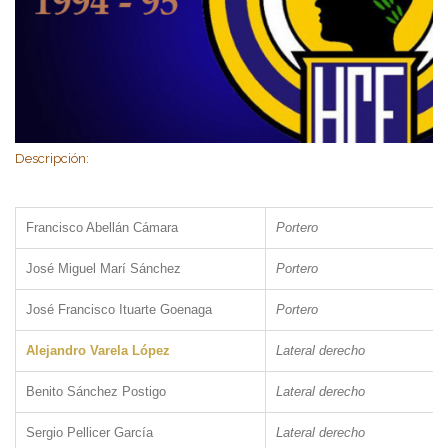
Descripción:
Francisco Abellán Cámara
Portero
José Miguel Marí Sánchez
Portero
José Francisco Ituarte Goenaga
Portero
Alejandro Varela López
Lateral derecho
Benito Sánchez Postigo
Lateral derecho
Sergio Pellicer García
Lateral derecho