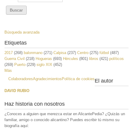
Búsqueda avanzada
Etiquetas
2017
(268)
balonmano
(271)
Calpisa
(237)
Centro
(275)
fútbol
(487)
Guerra Civil
(218)
Hogueras
(693)
Hércules
(801)
libros
(421)
políticos
(269)
Puerto
(229)
siglo XIX
(452)
Más
Colaboradores
Agradecimientos
Política de cookies
El autor
DAVID RUBIO
Haz historia con nosotros
¿Conoces a alguien que merezca estar en AlicantePedia? ¿Quizás un
familiar, amigo o conocido alicantino? Puedes escribir tú mismo su
biografía aquí: