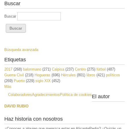
Buscar
Buscar
Búsqueda avanzada
Etiquetas
2017
(268)
balonmano
(271)
Calpisa
(237)
Centro
(275)
fútbol
(487)
Guerra Civil
(218)
Hogueras
(696)
Hércules
(801)
libros
(421)
políticos
(269)
Puerto
(229)
siglo XIX
(452)
Más
Colaboradores
Agradecimientos
Política de cookies
El autor
DAVID RUBIO
Haz historia con nosotros
¿Conoces a alguien que merezca estar en AlicantePedia? ¿Quizás un