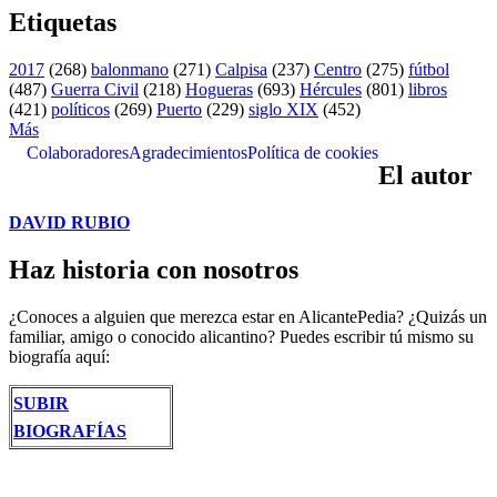
Etiquetas
2017
(268)
balonmano
(271)
Calpisa
(237)
Centro
(275)
fútbol
(487)
Guerra Civil
(218)
Hogueras
(693)
Hércules
(801)
libros
(421)
políticos
(269)
Puerto
(229)
siglo XIX
(452)
Más
Colaboradores
Agradecimientos
Política de cookies
El autor
DAVID RUBIO
Haz historia con nosotros
¿Conoces a alguien que merezca estar en AlicantePedia? ¿Quizás un
familiar, amigo o conocido alicantino? Puedes escribir tú mismo su
biografía aquí:
SUBIR
BIOGRAFÍAS