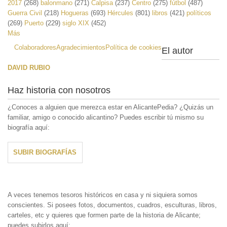
2017
(268)
balonmano
(271)
Calpisa
(237)
Centro
(275)
fútbol
(487)
Guerra Civil
(218)
Hogueras
(693)
Hércules
(801)
libros
(421)
políticos
(269)
Puerto
(229)
siglo XIX
(452)
Más
Colaboradores
Agradecimientos
Política de cookies
El autor
DAVID RUBIO
Haz historia con nosotros
¿Conoces a alguien que merezca estar en AlicantePedia? ¿Quizás un
familiar, amigo o conocido alicantino? Puedes escribir tú mismo su
biografía aquí:
SUBIR BIOGRAFÍAS
A veces tenemos tesoros históricos en casa y ni siquiera somos
conscientes. Si posees fotos, documentos, cuadros, esculturas, libros,
carteles, etc y quieres que formen parte de la historia de Alicante;
puedes subirlos aquí: