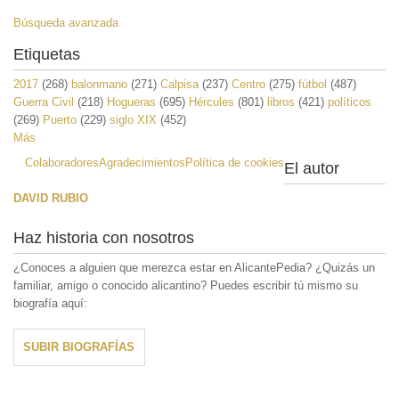
Búsqueda avanzada
Etiquetas
2017
(268)
balonmano
(271)
Calpisa
(237)
Centro
(275)
fútbol
(487)
Guerra Civil
(218)
Hogueras
(695)
Hércules
(801)
libros
(421)
políticos
(269)
Puerto
(229)
siglo XIX
(452)
Más
Colaboradores
Agradecimientos
Política de cookies
El autor
DAVID RUBIO
Haz historia con nosotros
¿Conoces a alguien que merezca estar en AlicantePedia? ¿Quizás un
familiar, amigo o conocido alicantino? Puedes escribir tú mismo su
biografía aquí:
SUBIR BIOGRAFÍAS