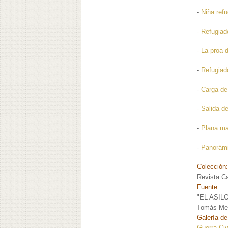
-
Niña ref
- Refugiad
- La proa 
-
Refugiad
-
Carga de
- Salida d
-
Plana m
-
Panorámi
Colección
Revista C
Fuente:
"EL ASIL
Tomás Me
Galería de
Guerra Civ