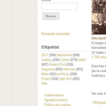
Búsqueda avanzada
Descripci
El buque 
Etiquetas
humanitari
12 viajes 
2017
(268)
balonmano
(268)
1.700 refu
Calpisa
(234)
Centro
(275)
fútbol
(487)
Guerra Civil
(218)
Esta foto 
Hogueras
(693)
Hércules
(801)
(en la ciu
libros
(421)
políticos
(269)
multitud y
Puerto
(229)
siglo XIX
(452)
Más
Ver más fo
Colaboradores
Agradecimientos
-
Refugiad
Política de cookies