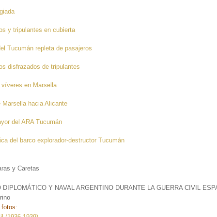
ugiada
os y tripulantes en cubierta
del Tucumán repleta de pasajeros
os disfrazados de tripulantes
 víveres en Marsella
e Marsella hacia Alicante
ayor del ARA Tucumán
ca del barco explorador-destructor Tucumán
:
aras y Caretas
O DIPLOMÁTICO Y NAVAL ARGENTINO DURANTE LA GUERRA CIVIL ESP
rino
 fotos:
il (1936-1939)