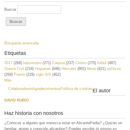
Buscar
Búsqueda avanzada
Etiquetas
2017
(268)
balonmano
(271)
Calpisa
(237)
Centro
(275)
fútbol
(487)
Guerra Civil
(218)
Hogueras
(696)
Hércules
(801)
libros
(421)
políticos
(269)
Puerto
(229)
siglo XIX
(452)
Más
Colaboradores
Agradecimientos
Política de cookies
El autor
DAVID RUBIO
Haz historia con nosotros
¿Conoces a alguien que merezca estar en AlicantePedia? ¿Quizás un
familiar, amigo o conocido alicantino? Puedes escribir tú mismo su