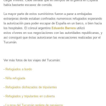
cargar víveres. Cabe señalar que en tiempos de la guerra en España
había bastante escasez de comida.
La mayor parte de estos suministros fueron a parar a embajadas
extranjeras donde estaban confinados numerosos refugiados esperando
la autorización para poder escapar de España en un barco, o bien hacia
los hospitales. El cónsul argentino
Eduardo Barrera
utilizó
estos víveres en sus negociaciones con las autoridades republicanas, y
así consiguió que éstas autorizaran las evacuaciones realizadas por el
Tucumán.
Ver más fotos de los viajes del Tucumán:
-
Refugiados a bordo
-
Niña refugiada
-
Refugiados disfrazados de tripulantes
-
Refugiados y tripulantes en cubierta
-
La proa del Tucumán repleta de pasajeros